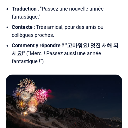
Traduction
: "Passez une nouvelle année
fantastique."
Contexte
: Très amical, pour des amis ou
collègues proches.
Comment y répondre ?
"고마워요! 멋진 새해 되
세요!"
("Merci ! Passez aussi une année
fantastique !")