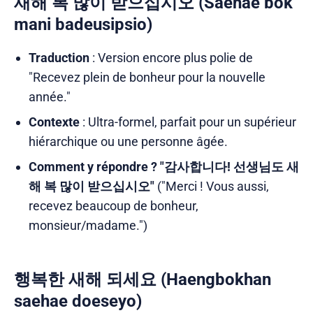
새해 복 많이 받으십시오 (Saehae bok
mani badeusipsio)
Traduction
: Version encore plus polie de
"Recevez plein de bonheur pour la nouvelle
année."
Contexte
: Ultra-formel, parfait pour un supérieur
hiérarchique ou une personne âgée.
Comment y répondre ?
"감사합니다! 선생님도 새
해 복 많이 받으십시오"
("Merci ! Vous aussi,
recevez beaucoup de bonheur,
monsieur/madame.")
행복한 새해 되세요 (Haengbokhan
saehae doeseyo)