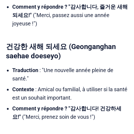
Comment y répondre ?
"감사합니다, 즐거운 새해
되세요!"
("Merci, passez aussi une année
joyeuse !")
건강한 새해 되세요 (Geonganghan
saehae doeseyo)
Traduction
: "Une nouvelle année pleine de
santé."
Contexte
: Amical ou familial, à utiliser si la santé
est un souhait important.
Comment y répondre ?
"감사합니다! 건강하세
요!"
("Merci, prenez soin de vous !")