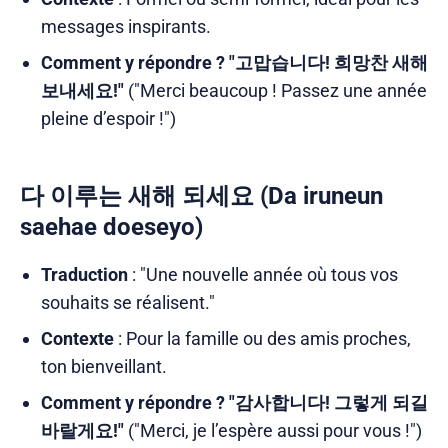
messages inspirants.
Comment y répondre ?
"고맙습니다! 희망찬 새해
보내세요!"
("Merci beaucoup ! Passez une année
pleine d’espoir !")
다 이루는 새해 되세요 (Da iruneun
saehae doeseyo)
Traduction
: "Une nouvelle année où tous vos
souhaits se réalisent."
Contexte
: Pour la famille ou des amis proches,
ton bienveillant.
Comment y répondre ?
"감사합니다! 그렇게 되길
바랄게요!"
("Merci, je l’espère aussi pour vous !")