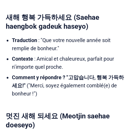
새해 행복 가득하세요 (Saehae
haengbok gadeuk haseyo)
Traduction
: "Que votre nouvelle année soit
remplie de bonheur."
Contexte
: Amical et chaleureux, parfait pour
n’importe quel proche.
Comment y répondre ?
"고맙습니다, 행복 가득하
세요!"
("Merci, soyez également comblé(e) de
bonheur !")
멋진 새해 되세요 (Meotjin saehae
doeseyo)