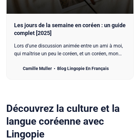
Les jours de la semaine en coréen : un guide
complet [2025]
Lors d’une discussion animée entre un ami à moi,
qui maîtrise un peu le coréen, et un coréen, mon
ami a été surpris de devoir préciser le jour de notre
Camille Muller
Blog Lingopie En Français
rencontre : ”이번 주 금요일 어때요?” (Que dirais-tu
de vendredi cette semaine ?). Vous imaginez bien
que moi, je ne savais pas
Découvrez la culture et la
langue coréenne avec
Lingopie