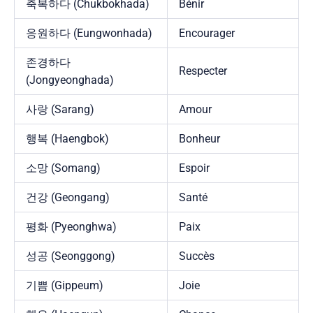
축복하다 (Chukbokhada)
Bénir
응원하다 (Eungwonhada)
Encourager
존경하다
Respecter
(Jongyeonghada)
사랑 (Sarang)
Amour
행복 (Haengbok)
Bonheur
소망 (Somang)
Espoir
건강 (Geongang)
Santé
평화 (Pyeonghwa)
Paix
성공 (Seonggong)
Succès
기쁨 (Gippeum)
Joie