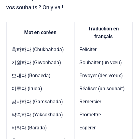
vos souhaits ? On y va !
Traduction en
Mot en coréen
français
축하하다 (Chukhahada)
Féliciter
기원하다 (Giwonhada)
Souhaiter (un vœu)
보내다 (Bonaeda)
Envoyer (des vœux)
이루다 (Iruda)
Réaliser (un souhait)
감사하다 (Gamsahada)
Remercier
약속하다 (Yaksokhada)
Promettre
바라다 (Barada)
Espérer