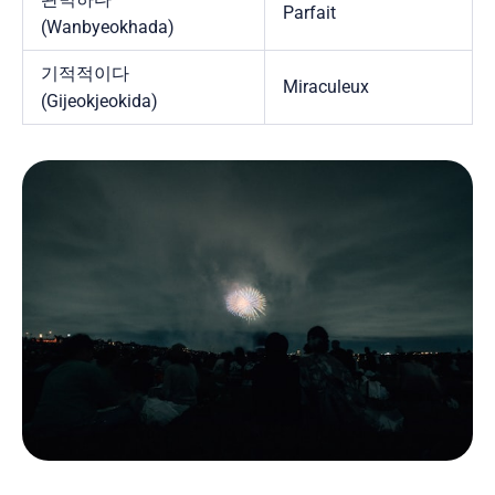
Parfait
(Wanbyeokhada)
기적적이다
Miraculeux
(Gijeokjeokida)