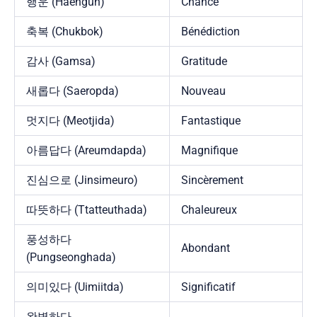
행운 (Haengun)
Chance
축복 (Chukbok)
Bénédiction
감사 (Gamsa)
Gratitude
새롭다 (Saeropda)
Nouveau
멋지다 (Meotjida)
Fantastique
아름답다 (Areumdapda)
Magnifique
진심으로 (Jinsimeuro)
Sincèrement
따뜻하다 (Ttatteuthada)
Chaleureux
풍성하다
Abondant
(Pungseonghada)
의미있다 (Uimiitda)
Significatif
완벽하다