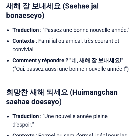
새해 잘 보내세요 (Saehae jal
bonaeseyo)
Traduction
: "Passez une bonne nouvelle année."
Contexte
: Familial ou amical, très courant et
convivial.
Comment y répondre ?
"네, 새해 잘 보내세요!"
("Oui, passez aussi une bonne nouvelle année !")
희망찬 새해 되세요 (Huimangchan
saehae doeseyo)
Traduction
: "Une nouvelle année pleine
d’espoir."
Contexte
: Formel ou semi-formel, idéal pour les