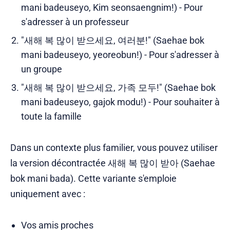
mani badeuseyo, Kim seonsaengnim!) - Pour
s'adresser à un professeur
"새해 복 많이 받으세요, 여러분!" (Saehae bok
mani badeuseyo, yeoreobun!) - Pour s'adresser à
un groupe
"새해 복 많이 받으세요, 가족 모두!" (Saehae bok
mani badeuseyo, gajok modu!) - Pour souhaiter à
toute la famille
Dans un contexte plus familier, vous pouvez utiliser
la version décontractée 새해 복 많이 받아 (Saehae
bok mani bada). Cette variante s'emploie
uniquement avec :
Vos amis proches