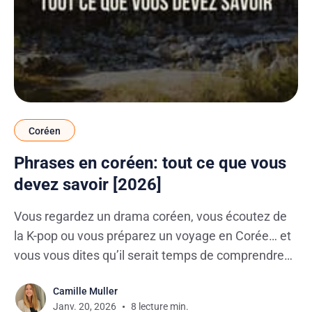
Coréen
Phrases en coréen: tout ce que vous
devez savoir [2026]
Vous regardez un drama coréen, vous écoutez de
la K-pop ou vous préparez un voyage en Corée… et
vous vous dites qu’il serait temps de comprendre
autre chose que “annyeong” ? Quand on débute,
Camille Muller
savoir apprendre le coréen avec des phrases, c’est
Janv. 20, 2026
8 lecture min.