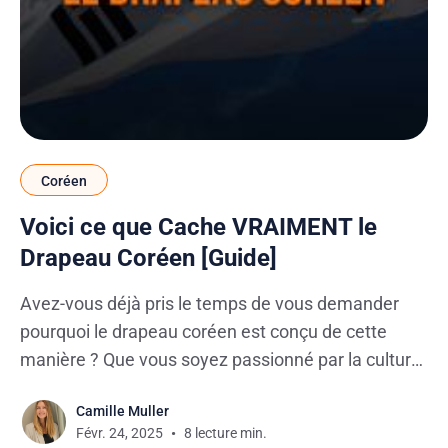
Coréen
Voici ce que Cache VRAIMENT le
Drapeau Coréen [Guide]
Avez-vous déjà pris le temps de vous demander
pourquoi le drapeau coréen est conçu de cette
manière ? Que vous soyez passionné par la culture
coréenne, curieux de l’histoire du drapeau coréen,
Camille Muller
ou que vous cherchiez à apprendre le coréen, cet
Févr. 24, 2025
8 lecture min.
article va vous surprendre ! Nous allons vous