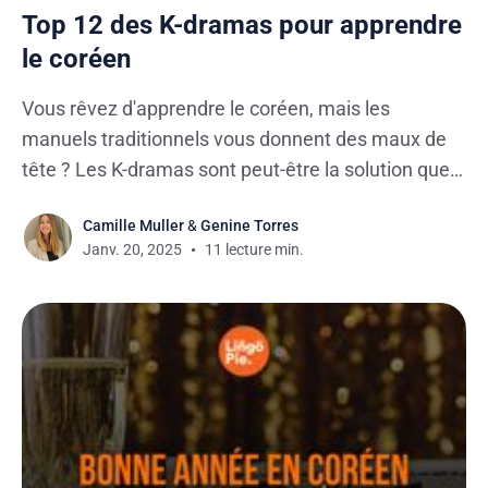
Top 12 des K-dramas pour apprendre
le coréen
Vous rêvez d'apprendre le coréen, mais les
manuels traditionnels vous donnent des maux de
tête ? Les K-dramas sont peut-être la solution que
vous cherchez ! Ces séries sud-coréennes ne sont
Camille Muller
&
Genine Torres
pas seulement addictives avec leurs histoires
Janv. 20, 2025
11 lecture min.
d'amour passionnées et leurs rebondissements
captivants - elles constituent aussi un