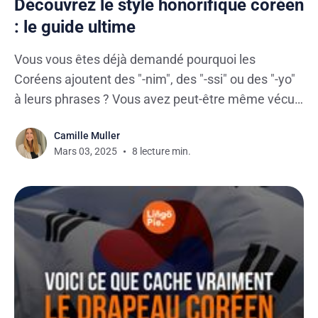
Découvrez le style honorifique coréen
: le guide ultime
Vous vous êtes déjà demandé pourquoi les
Coréens ajoutent des "-nim", des "-ssi" ou des "-yo"
à leurs phrases ? Vous avez peut-être même vécu
un moment de gêne en essayant de parler coréen ?
Camille Muller
Pas de panique, on est tous passés par là ! Aujourd'
Mars 03, 2025
8 lecture min.