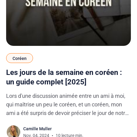
Coréen
Les jours de la semaine en coréen :
un guide complet [2025]
Lors d'une discussion animée entre un ami à moi,
qui maîtrise un peu le coréen, et un coréen, mon
ami a été surpris de devoir préciser le jour de notre
rencontre : "이번 주 금요일 어때요?" (Que dirais-tu
Camille Muller
de vendredi cette semaine ?). Vous imaginez bien
Nov. 04, 2024
10 lecture min.