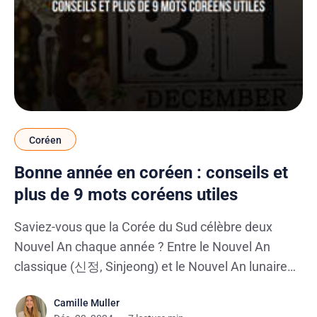
Coréen
Bonne année en coréen : conseils et
plus de 9 mots coréens utiles
Saviez-vous que la Corée du Sud célèbre deux
Nouvel An chaque année ? Entre le Nouvel An
classique (신정, Sinjeong) et le Nouvel An lunaire
(설날, Seolnal), les Coréens ne manquent pas
Camille Muller
d’occasions pour échanger des vœux chaleureux.