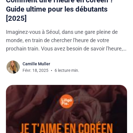
Guide ultime pour les débutants
[2025]
Imaginez-vous à Séoul, dans une gare pleine de
monde, en train de chercher l'heure de votre
prochain train. Vous avez besoin de savoir l'heure,
mais voilà, vous ne parlez pas encore couramment
Camille Muller
coréen ! Comment demander l’heure et
Févr. 18, 2025
6 lecture min.
comprendre les réponses quand on débute en
langue