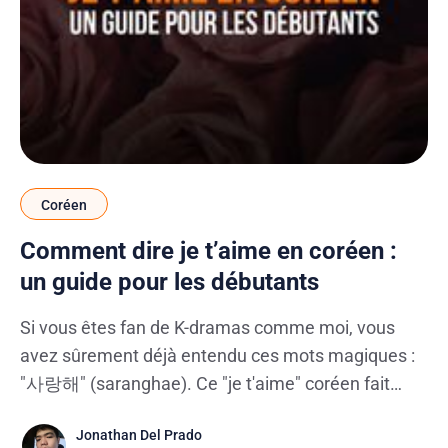
Coréen
Comment dire je t’aime en coréen :
un guide pour les débutants
Si vous êtes fan de K-dramas comme moi, vous
avez sûrement déjà entendu ces mots magiques :
"사랑해" (saranghae). Ce "je t'aime" coréen fait
vibrer nos cœurs à chaque scène romantique, que
Jonathan Del Prado
ce soit dans "Crash Landing on You" ou