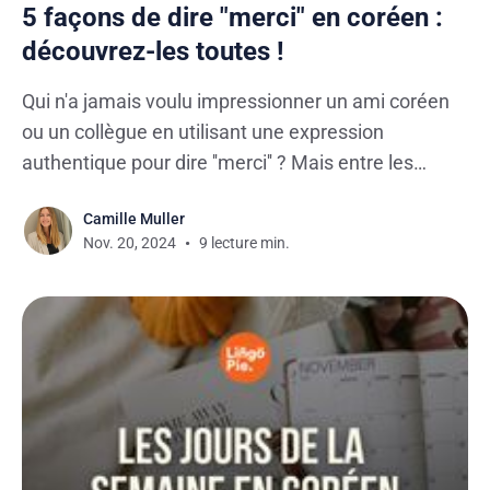
5 façons de dire "merci" en coréen :
découvrez-les toutes !
Qui n'a jamais voulu impressionner un ami coréen
ou un collègue en utilisant une expression
authentique pour dire ''merci'' ? Mais entre les
différents niveaux de politesse et les nuances
Camille Muller
culturelles, on peut vite se sentir perdu, je vous
Nov. 20, 2024
9 lecture min.
l'accorde. Dans cet article,