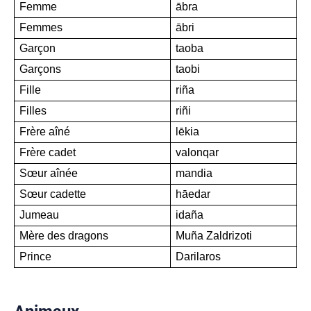
Femme
ābra
Femmes
ābri
Garçon
taoba
Garçons
taobi
Fille
riña
Filles
riñi
Frère aîné
lēkia
Frère cadet
valonqar
Sœur aînée
mandia
Sœur cadette
hāedar
Jumeau
idaña
Mère des dragons
Muña Zaldrizoti
Prince
Darilaros