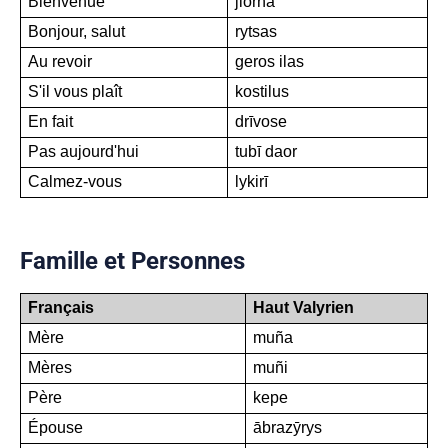
Bienvenue
jiōrna
Bonjour, salut
rytsas
Au revoir
geros ilas
S'il vous plaît
kostilus
En fait
drīvose
Pas aujourd'hui
tubī daor
Calmez-vous
lykirī
Famille et Personnes
Français
Haut Valyrien
Mère
muña
Mères
muñi
Père
kepe
Épouse
ābrazȳrys