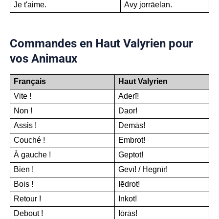
Je t'aime.
Avy jorrāelan.
Commandes en Haut Valyrien pour
vos Animaux
Français
Haut Valyrien
Vite !
Aderī!
Non !
Daor!
Assis !
Demās!
Couché !
Embrot!
À gauche !
Geptot!
Bien !
Gevī! / Hegnīr!
Bois !
Iēdrot!
Retour !
Inkot!
Debout !
Iōrās!