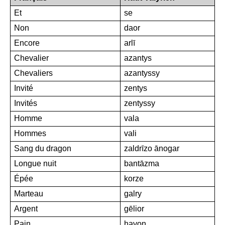
Et
se
Non
daor
Encore
arlī
Chevalier
azantys
Chevaliers
azantyssy
Invité
zentys
Invités
zentyssy
Homme
vala
Hommes
vali
Sang du dragon
zaldrīzo ānogar
Longue nuit
bantāzma
Épée
korze
Marteau
galry
Argent
gēlior
Pain
havon