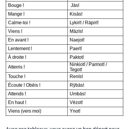
Bouge !
Jās!
Mange !
Kisās!
Calme-toi !
Lykirī! / Rāpirī!
Viens !
Māzīs!
En avant !
Naejot!
Lentement !
Paerī!
À droite !
Paktot!
Ninkiot! / Parmot! /
Atterris !
Tegot!
Touche !
Renīs!
Écoute ! Obéis !
Rȳbās!
Attends !
Umbās!
En haut !
Vēzot!
Viens (vers moi)
Ynot!