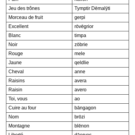
Jeu des trônes
Tymptir Dēmalȳti
Morceau de fruit
gerpi
Excellent
rōvēgrior
Blanc
timpa
Noir
zōbrie
Rouge
mele
Jaune
qeldlie
Cheval
anne
Raisins
avera
Raisin
avero
Toi, vous
ao
Cuire au four
bāngagon
Nom
brōzi
Montagne
blēnon
Liberté
dāerves