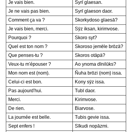
Je vais bien.
Syrī glaesan.
Je ne vais pas bien.
Syrī glaeson daor.
Comment ça va ?
Skorkydoso glaesā?
Je vais bien, merci.
Sȳz iksan, kirimvose.
Pourquoi ?
Skoro syt?
Quel est ton nom ?
Skoroso jemēle brōzā?
Que penses-tu ?
Skoros otāpā?
Veux-tu m'épouser ?
Ao ynoma dīnilūks?
Mon nom est (nom).
Ñuha brōzi (nom) issa.
Celui-ci est bon.
Kony sȳz issa.
Pas aujourd'hui.
Tubī daor.
Merci.
Kirimvose.
De rien.
Biarvose.
La journée est belle.
Tubis gevie issa.
Sept enfers !
Sīkudi nopāzmi.