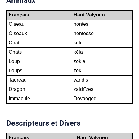
Animaux
Français
Haut Valyrien
Oiseau
hontes
Oiseaux
hontesse
Chat
kēli
Chats
kēla
Loup
zokla
Loups
zoklī
Taureau
vandis
Dragon
zaldrīzes
Immaculé
Dovaogēdi
Descripteurs et Divers
Français
Haut Valyrien