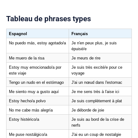
Tableau de phrases types
Espagnol
Français
No puedo más, estoy agotado/a
Je n'en peux plus, je suis 
épuisé/e
Me muero de la risa
Je meurs de rire
Estoy muy emocionado/a por 
Je suis très excité/e pour ce 
este viaje
voyage
Tengo un nudo en el estómago
J'ai un nœud dans l'estomac
Me siento muy a gusto aquí
Je me sens très à l'aise ici
Estoy hecho/a polvo
Je suis complètement à plat
No me cabe más alegría
Je déborde de joie
Estoy histérico/a
Je suis au bord de la crise de 
nerfs
Me puse nostálgico/a
J'ai eu un coup de nostalgie