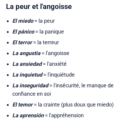
La peur et l'angoisse
El miedo
= la peur
El pánico
= la panique
El terror
= la terreur
La angustia
= l'angoisse
La ansiedad
= l'anxiété
La inquietud
= l'inquiétude
La inseguridad
= l'insécurité, le manque de
confiance en soi
El temor
= la crainte (plus doux que miedo)
La aprensión
= l'appréhension