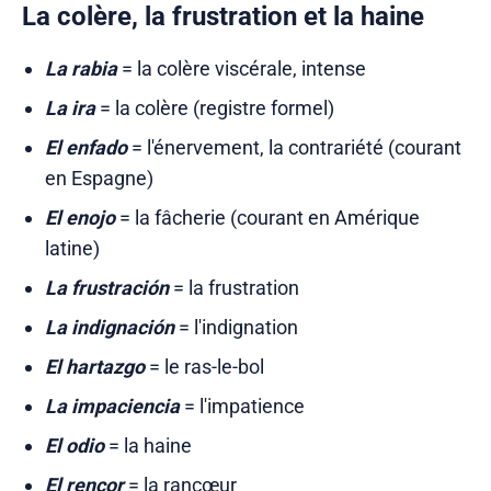
La colère, la frustration et la haine
La rabia
= la colère viscérale, intense
La ira
= la colère (registre formel)
El enfado
= l'énervement, la contrariété (courant
en Espagne)
El enojo
= la fâcherie (courant en Amérique
latine)
La frustración
= la frustration
La indignación
= l'indignation
El hartazgo
= le ras-le-bol
La impaciencia
= l'impatience
El odio
= la haine
El rencor
= la rancœur