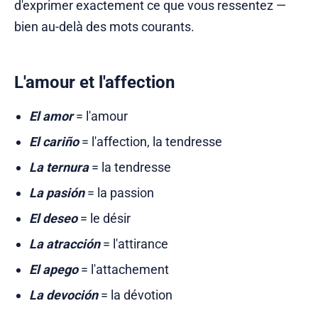
d'exprimer exactement ce que vous ressentez —
bien au-delà des mots courants.
L'amour et l'affection
El amor
= l'amour
El cariño
= l'affection, la tendresse
La ternura
= la tendresse
La pasión
= la passion
El deseo
= le désir
La atracción
= l'attirance
El apego
= l'attachement
La devoción
= la dévotion