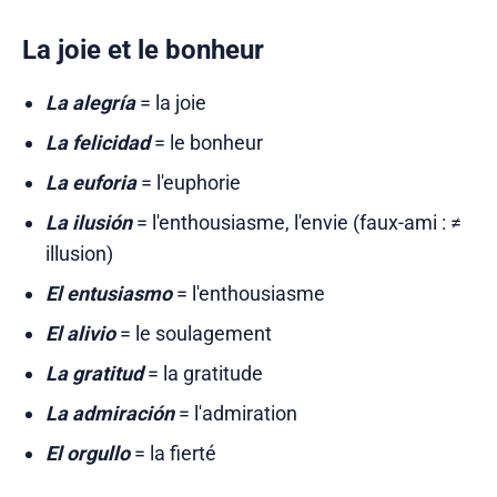
La joie et le bonheur
La alegría
= la joie
La felicidad
= le bonheur
La euforia
= l'euphorie
La ilusión
= l'enthousiasme, l'envie (faux-ami : ≠
illusion)
El entusiasmo
= l'enthousiasme
El alivio
= le soulagement
La gratitud
= la gratitude
La admiración
= l'admiration
El orgullo
= la fierté