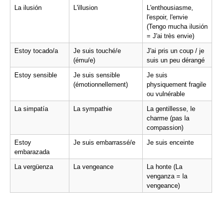
La ilusión
L'illusion
L'enthousiasme, 
l'espoir, l'envie 
(Tengo mucha ilusión 
= J'ai très envie)
Estoy tocado/a
Je suis touché/e 
J'ai pris un coup / je 
(ému/e)
suis un peu dérangé
Estoy sensible
Je suis sensible 
Je suis 
(émotionnellement)
physiquement fragile 
ou vulnérable
La simpatía
La sympathie
La gentillesse, le 
charme (pas la 
compassion)
Estoy 
Je suis embarrassé/e
Je suis enceinte
embarazada
La vergüenza
La vengeance
La honte (La 
venganza = la 
vengeance)