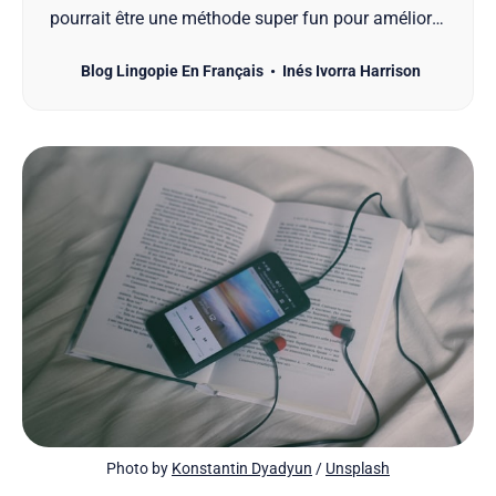
pourrait être une méthode super fun pour améliorer
votre anglais ? C’est une bone idée. En plus, Netflix
Blog Lingopie En Français
Inés Ivorra Harrison
est une véritable mine d’or pour ceux qui veulent
apprendre en s’amusant. Dans cet article, on va
vous présenter 10 films géniaux disponibles sur
Photo by 
Konstantin Dyadyun
 / 
Unsplash