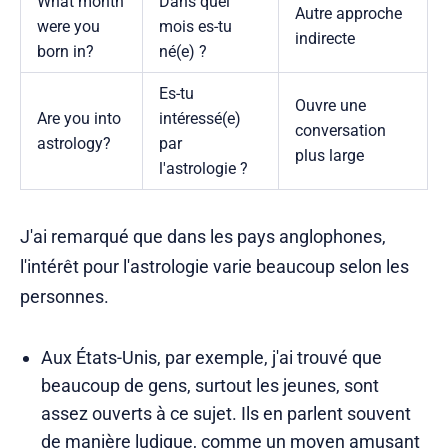
What month
Dans quel
Autre approche
were you
mois es-tu
indirecte
born in?
né(e) ?
Es-tu
Ouvre une
Are you into
intéressé(e)
conversation
astrology?
par
plus large
l'astrologie ?
J'ai remarqué que dans les pays anglophones,
l'intérêt pour l'astrologie varie beaucoup selon les
personnes.
Aux États-Unis, par exemple, j'ai trouvé que
beaucoup de gens, surtout les jeunes, sont
assez ouverts à ce sujet. Ils en parlent souvent
de manière ludique, comme un moyen amusant