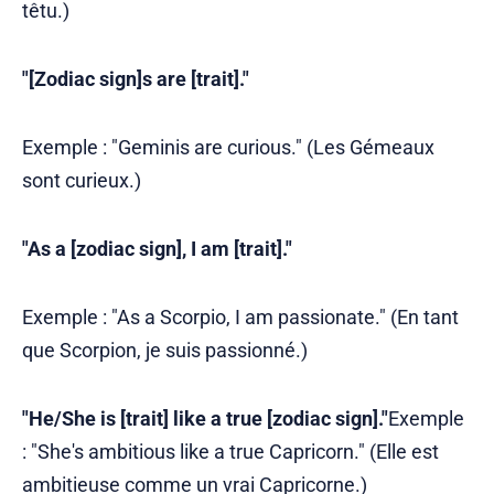
têtu.)
"[Zodiac sign]s are [trait]."
Exemple : "Geminis are curious." (Les Gémeaux
sont curieux.)
"As a [zodiac sign], I am [trait]."
Exemple : "As a Scorpio, I am passionate." (En tant
que Scorpion, je suis passionné.)
"He/She is [trait] like a true [zodiac sign]."
Exemple
: "She's ambitious like a true Capricorn." (Elle est
ambitieuse comme un vrai Capricorne.)