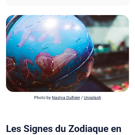
l’espagnol. Pas de méthodes ennuyeuses ici - juste
des intrigues captivantes qui vous feront oublier
que…
Photo by 
Nastya Dulhiier
 / 
Unsplash
Les Signes du Zodiaque en