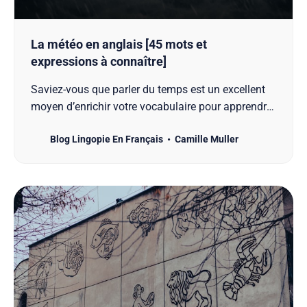
La météo en anglais [45 mots et
expressions à connaître]
Saviez-vous que parler du temps est un excellent
moyen d’enrichir votre vocabulaire pour apprendre
l’anglais ? De la simple brise au violent orage,
Blog Lingopie En Français
Camille Muller
découvrez un large éventail d’expressions pour
décrire les conditions météorologiques. Imaginez-
vous en train de planifier vos prochaines vacances
et d…