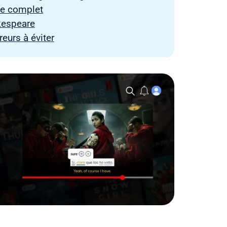
ide complet
kespeare
eurs à éviter