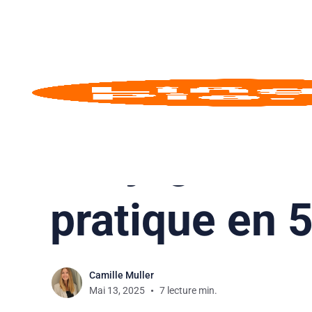
Anglais
Conjuguer le 
pratique en 
Camille Muller
Mai 13, 2025
7 lecture min.