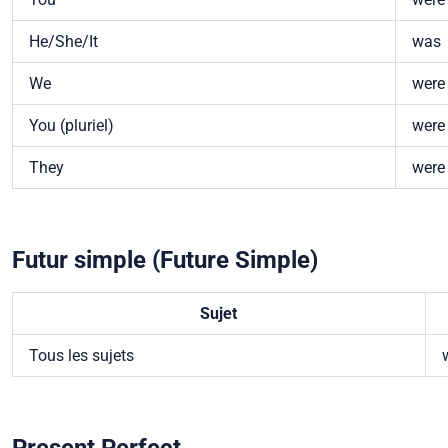
He/She/It
was
We
were
You (pluriel)
were
They
were
Futur simple (Future Simple)
Sujet
Tous les sujets
w
Present Perfect