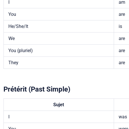
I
am
You
are
He/She/It
is
We
are
You (pluriel)
are
They
are
Prétérit (Past Simple)
Sujet
I
was
You
were