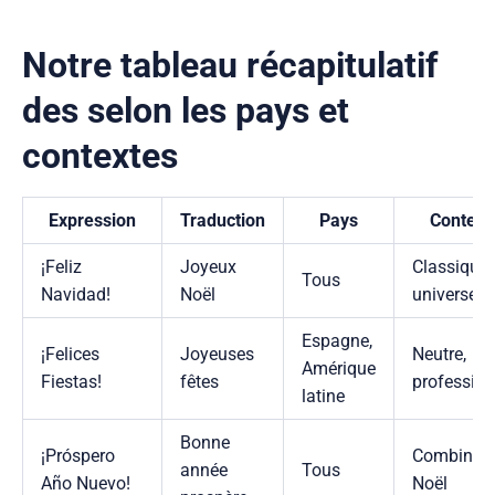
Notre tableau récapitulatif
des selon les pays et
contextes
Expression
Traduction
Pays
Context
¡Feliz
Joyeux
Classique,
Tous
Navidad!
Noël
universel
Espagne,
¡Felices
Joyeuses
Neutre,
Amérique
Fiestas!
fêtes
profession
latine
Bonne
¡Próspero
Combiné 
année
Tous
Año Nuevo!
Noël