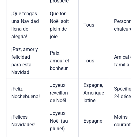
prospère
¡Que tengas
Que ton
una Navidad
Noël soit
Personnel,
Tous
llena de
plein de
chaleureu
alegría!
joie
¡Paz, amor y
Paix,
felicidad
Amical ou
amour et
Tous
para esta
familial
bonheur
Navidad!
Joyeux
Espagne,
¡Feliz
Spécifique
réveillon
Amérique
Nochebuena!
24 décemb
de Noël
latine
Joyeux
¡Felices
Moins
Noël (au
Espagne
Navidades!
courant
pluriel)