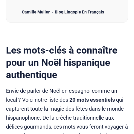
faisant la vaisselle. Je sais pas vous, mais moi,
Camille Muller
Blog Lingopie En Français
c’est plus fort que moi ! L’autre jour, je me suis
surpris à comprendre toutes les paroles de “Jingle
Bells” - alors que je galérais grave
Les mots-clés à connaître
pour un Noël hispanique
authentique
Envie de parler de Noël en espagnol comme un
local ? Voici notre liste des
20 mots essentiels
qui
capturent toute la magie des fêtes dans le monde
hispanophone. De la crèche traditionnelle aux
délices gourmands, ces mots vous feront voyager à