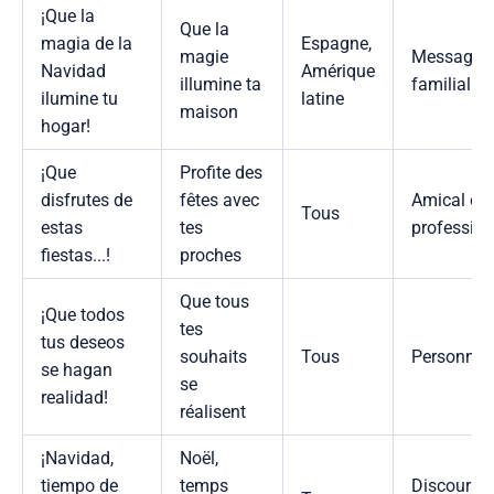
¡Que la
Que la
magia de la
Espagne,
magie
Message
Navidad
Amérique
illumine ta
familial
ilumine tu
latine
maison
hogar!
¡Que
Profite des
disfrutes de
fêtes avec
Amical ou
Tous
estas
tes
profession
fiestas...!
proches
Que tous
¡Que todos
tes
tus deseos
souhaits
Tous
Personnel
se hagan
se
realidad!
réalisent
¡Navidad,
Noël,
tiempo de
temps
Discours,