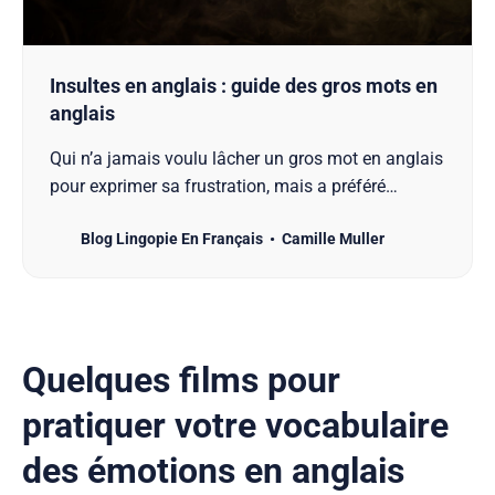
Insultes en anglais : guide des gros mots en
anglais
Qui n’a jamais voulu lâcher un gros mot en anglais
pour exprimer sa frustration, mais a préféré
s’abstenir par peur de dire une bêtise ? Ce guide
Blog Lingopie En Français
Camille Muller
complet vous permettra de maîtriser les nuances
des insultes anglaises, des simples “fuck” et “shit”
aux expressions plus subtiles. Vous découvrirez
les…
Quelques films pour
pratiquer votre vocabulaire
des émotions en anglais