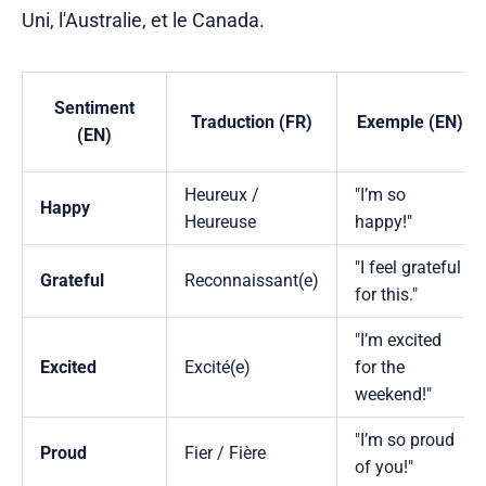
Uni, l'Australie, et le Canada.
Sentiment
Traduction (FR)
Exemple (EN)
(EN)
Heureux /
"I’m so
Happy
Heureuse
happy!"
"I feel grateful
Grateful
Reconnaissant(e)
for this."
"I’m excited
Excited
Excité(e)
for the
weekend!"
"I’m so proud
Proud
Fier / Fière
of you!"