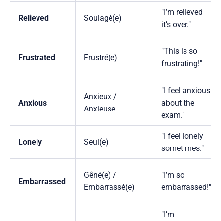
"I’m relieved
Relieved
Soulagé(e)
it’s over."
"This is so
Frustrated
Frustré(e)
frustrating!"
"I feel anxious
Anxieux /
Anxious
about the
Anxieuse
exam."
"I feel lonely
Lonely
Seul(e)
sometimes."
Gêné(e) /
"I’m so
Embarrassed
Embarrassé(e)
embarrassed!"
"I’m